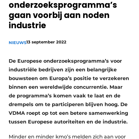
onderzoeksprogramma’s
Privacy / Cookie statement
gaan voorbij aan noden
Vacature aanmelden
industrie
Vacatures
Video’s
13 september 2022
NIEUWS
De Europese onderzoeksprogramma’s voor
industriële bedrijven zijn een belangrijke
bouwsteen om Europa’s positie te verzekeren
binnen een wereldwijde concurrentie. Maar
de programma’s komen vaak te laat en de
drempels om te participeren blijven hoog. De
VDMA roept op tot een betere samenwerking
tussen Europese autoriteiten en de industrie.
Minder en minder kmo’s melden zich aan voor