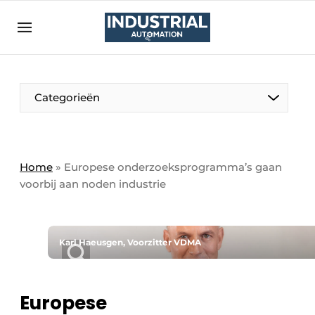
Aanmelden
Algemene voorwaarden
Bedrijven
Aanmelden
Bedankt voor de aanmelding
Categorieën
Bedrijven
Contact
Direct contact
Home
»
Europese onderzoeksprogramma’s gaan
voorbij aan noden industrie
Eigen content aanleveren
Evenement aanmelden
Home
Karl Haeusgen, Voorzitter VDMA
Meest gelezen
Nieuwsbrief
Europese
Podcasts