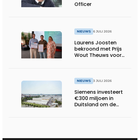
Officer
NIEUWS
6 JULI 2026
Laurens Joosten
bekroond met Prijs
Wout Theuws voor
bachelorproef rond
online
trillingsmetingen
NIEUWS
3 JULI 2026
Siemens investeert
€300 miljoen in
Duitsland om de
elektrische
ruggengraat van de
industrieën van
morgen te bouwen