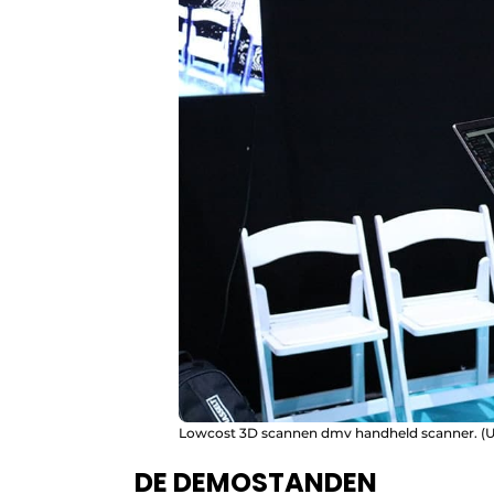
Lowcost 3D scannen dmv handheld scanner. (U
DE DEMOSTANDEN