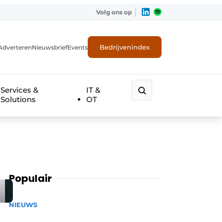
Volg ons op
Bedrijvenindex
Adverteren
Nieuwsbrief
Events
Services &
IT &
Solutions
OT
Populair
NIEUWS