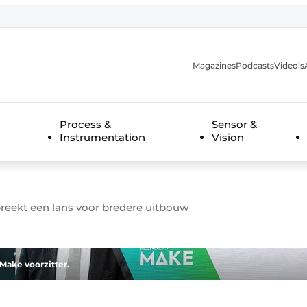
Magazines
Podcasts
Video’s
anmelding
Process &
Sensor &
Instrumentation
Vision
eekt een lans voor bredere uitbouw
Make voorzitter.