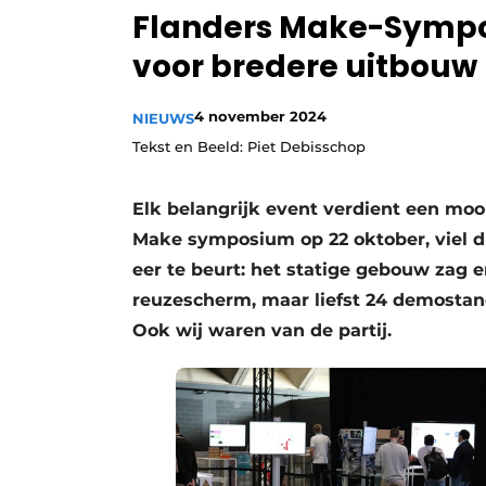
Flanders Make-Sympo
Privacy / Cookie statement
voor bredere uitbouw
Vacature aanmelden
Vacatures
4 november 2024
NIEUWS
Video’s
Tekst en Beeld: Piet Debisschop
Elk belangrijk event verdient een mooi
Make symposium op 22 oktober, viel d
eer te beurt: het statige gebouw zag
reuzescherm, maar liefst 24 demostan
Ook wij waren van de partij.