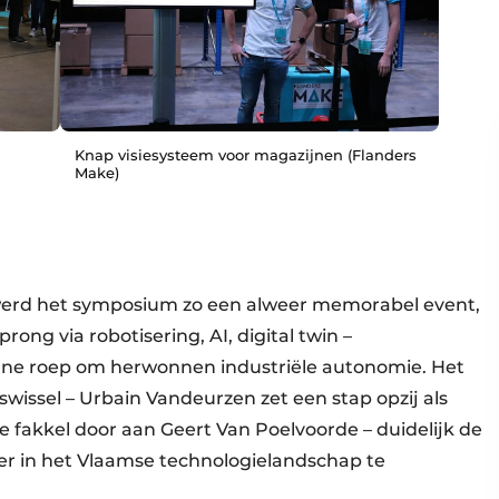
Knap visiesysteem voor magazijnen (Flanders
Make)
N
werd het symposium zo een alweer memorabel event,
ng via robotisering, AI, digital twin –
tane roep om herwonnen industriële autonomie. Het
wissel – Urbain Vandeurzen zet een stap opzij als
e fakkel door aan Geert Van Poelvoorde – duidelijk de
der in het Vlaamse technologielandschap te