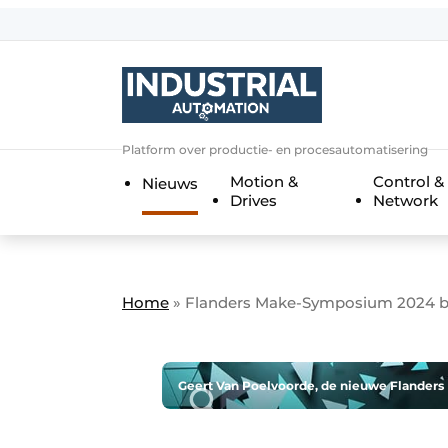
Aanmelden
Algemene voorwaarden
Bedrijven
Aanmelden
Bedankt voor de a
Platform over productie- en procesautomatisering
Bedrijven
Motion &
Control &
Nieuws
Contact
Drives
Network
Direct contact
Eigen content aanleveren
Evenement aanmelden
Home
»
Flanders Make-Symposium 2024 br
Home
Meest gelezen
Geert Van Poelvoorde, de nieuwe Flanders 
Nieuwsbrief
Podcasts