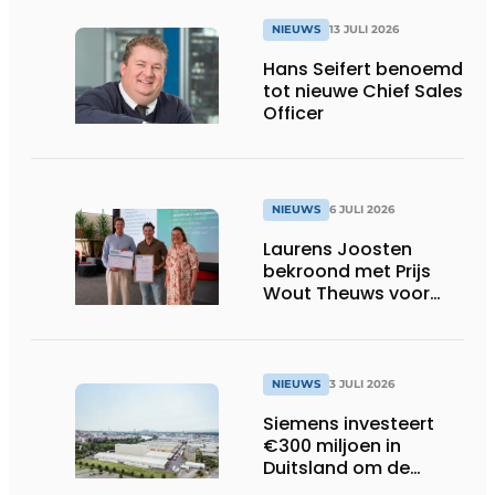
NIEUWS
13 JULI 2026
Hans Seifert benoemd
tot nieuwe Chief Sales
Officer
NIEUWS
6 JULI 2026
Laurens Joosten
bekroond met Prijs
Wout Theuws voor
bachelorproef rond
online
trillingsmetingen
NIEUWS
3 JULI 2026
Siemens investeert
€300 miljoen in
Duitsland om de
elektrische