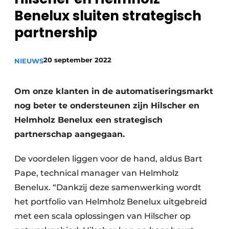
Benelux sluiten strategisch
Privacy / Cookie statement
partnership
Vacature aanmelden
Vacatures
20 september 2022
NIEUWS
Video’s
Om onze klanten in de automatiseringsmarkt
nog beter te ondersteunen zijn Hilscher en
Helmholz Benelux een strategisch
partnerschap aangegaan.
De voordelen liggen voor de hand, aldus Bart
Pape, technical manager van Helmholz
Benelux. “Dankzij deze samenwerking wordt
het portfolio van Helmholz Benelux uitgebreid
met een scala oplossingen van Hilscher op