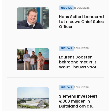
NIEUWS
13 JULI 2026
Hans Seifert benoemd
tot nieuwe Chief Sales
Officer
NIEUWS
6 JULI 2026
Laurens Joosten
bekroond met Prijs
Wout Theuws voor
bachelorproef rond
online
trillingsmetingen
NIEUWS
3 JULI 2026
Siemens investeert
€300 miljoen in
Duitsland om de