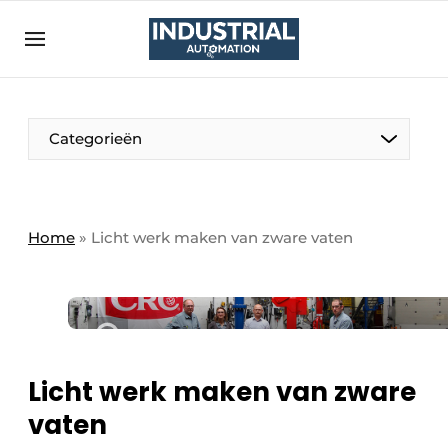
Aanmelden
Algemene voorwaarden
Bedrijven
Aanmelden
Bedankt voor de aanmelding
Categorieën
Bedrijven
Contact
Direct contact
Home
»
Licht werk maken van zware vaten
Eigen content aanleveren
Evenement aanmelden
Home
Meest gelezen
Licht werk maken van zware
Nieuwsbrief
vaten
Podcasts