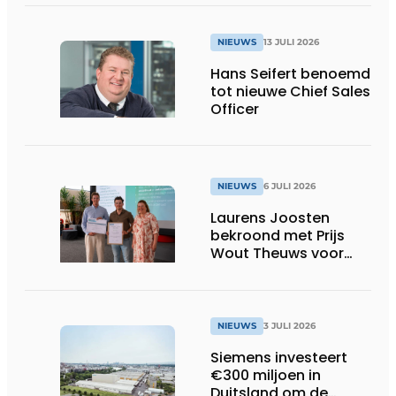
Oost-België
NIEUWS
13 JULI 2026
Hans Seifert benoemd
tot nieuwe Chief Sales
Officer
NIEUWS
6 JULI 2026
Laurens Joosten
bekroond met Prijs
Wout Theuws voor
bachelorproef rond
online
trillingsmetingen
NIEUWS
3 JULI 2026
Siemens investeert
€300 miljoen in
Duitsland om de