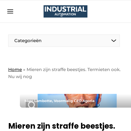
Aanmelden
Algemene voorwaarden
Bedrijven
Aanmelden
Bedankt voor de aanmelding
Categorieën
Bedrijven
Contact
Direct contact
Home
»
Mieren zijn straffe beestjes. Termieten ook.
Nu wij nog
Eigen content aanleveren
Evenement aanmelden
Home
Marc Lambotte, Voormalig CEO Agoria
Meest gelezen
Nieuwsbrief
Mieren zijn straffe beestjes.
Podcasts