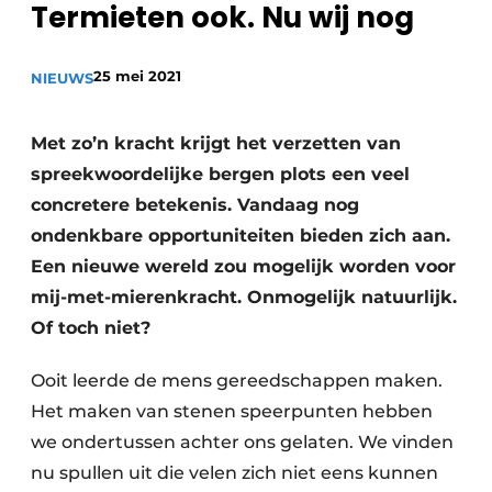
Termieten ook. Nu wij nog
Privacy / Cookie statement
Vacature aanmelden
25 mei 2021
NIEUWS
Vacatures
Video’s
Met zo’n kracht krijgt het verzetten van
spreekwoordelijke bergen plots een veel
concretere betekenis. Vandaag nog
ondenkbare opportuniteiten bieden zich aan.
Een nieuwe wereld zou mogelijk worden voor
mij-met-mierenkracht. Onmogelijk natuurlijk.
Of toch niet?
Ooit leerde de mens gereedschappen maken.
Het maken van stenen speerpunten hebben
we ondertussen achter ons gelaten. We vinden
nu spullen uit die velen zich niet eens kunnen