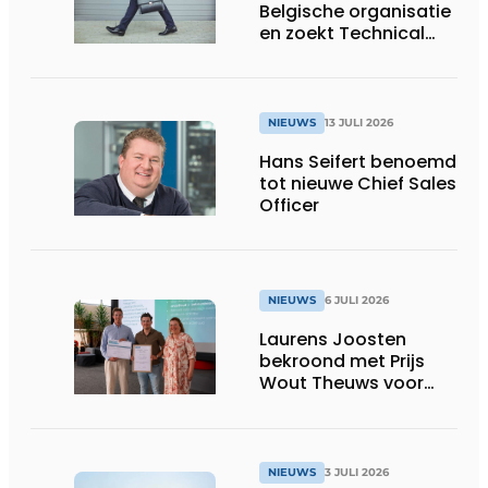
Belgische organisatie
en zoekt Technical
Sales Engineer voor
Oost-België
NIEUWS
13 JULI 2026
Hans Seifert benoemd
tot nieuwe Chief Sales
Officer
NIEUWS
6 JULI 2026
Laurens Joosten
bekroond met Prijs
Wout Theuws voor
bachelorproef rond
online
trillingsmetingen
NIEUWS
3 JULI 2026