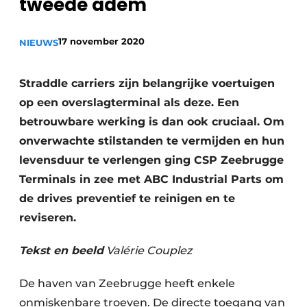
tweede adem
Privacy / Cookie statement
Vacature aanmelden
17 november 2020
NIEUWS
Vacatures
Straddle carriers zijn belangrijke voertuigen
Video’s
op een overslagterminal als deze. Een
betrouwbare werking is dan ook cruciaal. Om
onverwachte stilstanden te vermijden en hun
levensduur te verlengen ging CSP Zeebrugge
Terminals in zee met ABC Industrial Parts om
de drives preventief te reinigen en te
reviseren.
Tekst en beeld
Valérie Couplez
De haven van Zeebrugge heeft enkele
onmiskenbare troeven. De directe toegang van