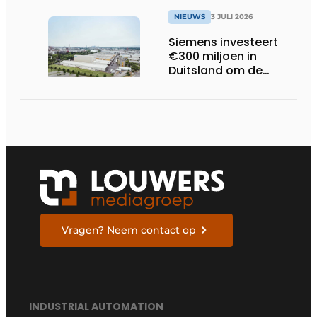
trillingsmetingen
NIEUWS
3 JULI 2026
Siemens investeert
€300 miljoen in
Duitsland om de
elektrische
ruggengraat van de
industrieën van
morgen te bouwen
Vragen? Neem contact op
INDUSTRIAL AUTOMATION