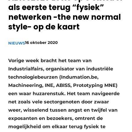
als eerste terug “fysiek”
Privacy / Cookie statement
netwerken -the new normal
Vacature aanmelden
style- op de kaart
Vacatures
Video’s
16 oktober 2020
NIEUWS
Vorige week bracht het team van
Industrialfairs, organisator van industriële
technologiebeurzen (Indumation.be,
Machineering, INE, ABISS, Prototyping MNE)
een waar huzarenstuk. Het team navigeerde
net zoals vele sectorgenoten door zwaar
weer, wisselend tussen angst en twijfel van
exposanten en bezoekers, omtrent de
mogelijkheid om elkaar terug fysiek te