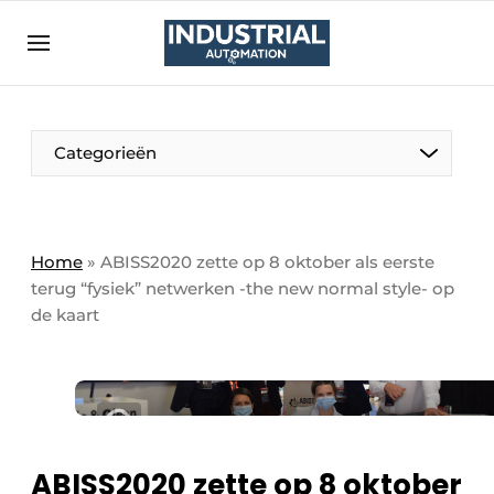
Aanmelden
Algemene voorwaarden
Bedrijven
Aanmelden
Bedankt voor de aanmelding
Categorieën
Bedrijven
Contact
Direct contact
Home
»
ABISS2020 zette op 8 oktober als eerste
terug “fysiek” netwerken -the new normal style- op
Eigen content aanleveren
de kaart
Evenement aanmelden
Home
Meest gelezen
Nieuwsbrief
ABISS2020 zette op 8 oktober
Podcasts