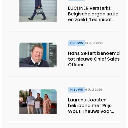
EUCHNER versterkt
Belgische organisatie
en zoekt Technical
Sales Engineer voor
Oost-België
NIEUWS
13 JULI 2026
Hans Seifert benoemd
tot nieuwe Chief Sales
Officer
NIEUWS
6 JULI 2026
Laurens Joosten
bekroond met Prijs
Wout Theuws voor
bachelorproef rond
online