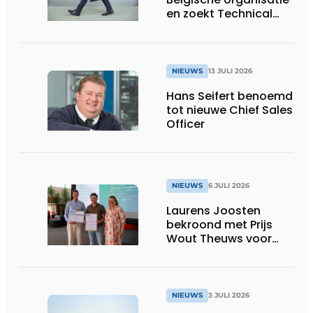
en zoekt Technical
Sales Engineer voor
Oost-België
NIEUWS
13 JULI 2026
Hans Seifert benoemd
tot nieuwe Chief Sales
Officer
NIEUWS
6 JULI 2026
Laurens Joosten
bekroond met Prijs
Wout Theuws voor
bachelorproef rond
online
trillingsmetingen
NIEUWS
3 JULI 2026