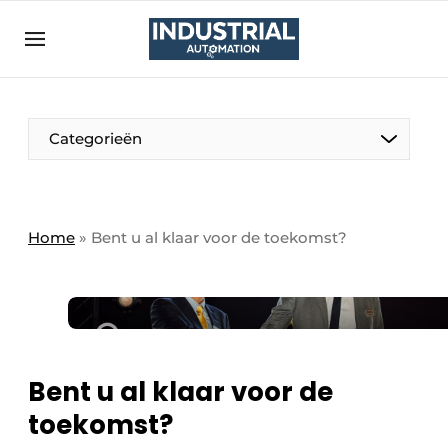
Aanmelden
Algemene voorwaarden
Bedrijven
Aanmelden
Bedankt voor de aanmelding
Categorieën
Bedrijven
Contact
Direct contact
Home
»
Bent u al klaar voor de toekomst?
Eigen content aanleveren
Evenement aanmelden
Home
Meest gelezen
Bent u al klaar voor de
Nieuwsbrief
toekomst?
Podcasts