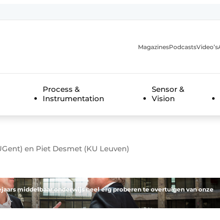
Magazines
Podcasts
Video’s
anmelding
Process &
Sensor &
Instrumentation
Vision
UGent) en Piet Desmet (KU Leuven)
tejaars middelbaar onderwijs heel erg proberen te overtuigen van onze