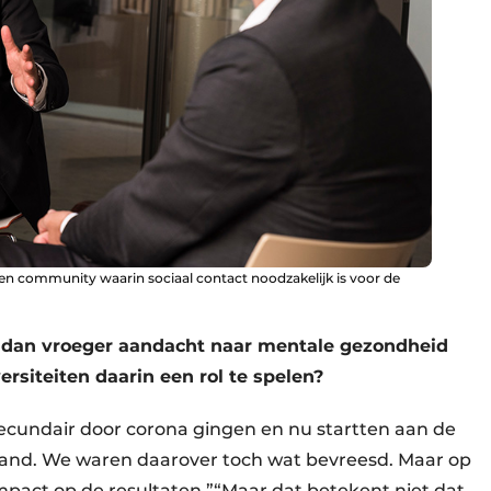
n community waarin sociaal contact noodzakelijk is voor de
r dan vroeger aandacht naar mentale gezondheid
rsiteiten daarin een rol te spelen?
secundair door corona gingen en nu startten aan de
stand. We waren daarover toch wat bevreesd. Maar op
mpact op de resultaten.”“Maar dat betekent niet dat