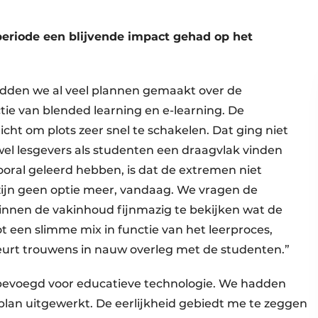
periode een blijvende impact gehad op het
adden we al veel plannen gemaakt over de
ctie van blended learning en e-learning. De
ht om plots zeer snel te schakelen. Dat ging niet
wel lesgevers als studenten een draagvlak vinden
ooral geleerd hebben, is dat de extremen niet
 zijn geen optie meer, vandaag. We vragen de
binnen de vakinhoud fijnmazig te bekijken wat de
 een slimme mix in functie van het leerproces,
eurt trouwens in nauw overleg met de studenten.”
k bevoegd voor educatieve technologie. We hadden
dsplan uitgewerkt. De eerlijkheid gebiedt me te zeggen