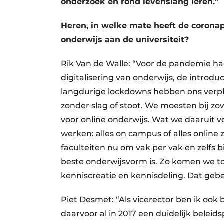
onderzoek en rond levenslang leren.”
Heren, in welke mate heeft de corona
onderwijs aan de universiteit?
Rik Van de Walle: “Voor de pandemie h
digitalisering van onderwijs, de introdu
langdurige lockdowns hebben ons verplic
zonder slag of stoot. We moesten bij zo
voor online onderwijs. Wat we daaruit v
werken: alles on campus of alles online
faculteiten nu om vak per vak en zelfs 
beste onderwijsvorm is. Zo komen we tot
kenniscreatie en kennisdeling. Dat geb
Piet Desmet: “Als vicerector ben ik oo
daarvoor al in 2017 een duidelijk belei