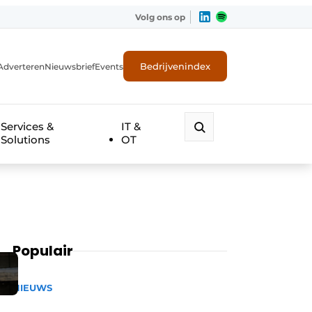
Volg ons op
Bedrijvenindex
Adverteren
Nieuwsbrief
Events
Services &
IT &
Solutions
OT
Populair
NIEUWS