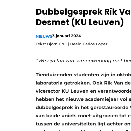
Privacy / Cookie statement
Dubbelgesprek Rik Van
Vacature aanmelden
Desmet (KU Leuven)
Vacatures
3 januari 2024
Video’s
NIEUWS
Tekst Björn Crul | Beeld Carlos Lopez
“We zijn fan van samenwerking met bedr
Tienduizenden studenten zijn in okto
laboratoria getrokken. Ook Rik Van de
vicerector KU Leuven en verantwoordel
hebben het nieuwe academiejaar vol 
dubbelgesprek in het gerestaureerde 
van beide uniefs moet uitgroeien tot e
tussen de universiteiten ligt achter 