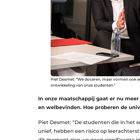
Piet Desmet: “We doceren, maar vormen ook ee
ontwikkeling van onze studenten.”
In onze maatschappij gaat er nu mee
en welbevinden. Hoe proberen de unive
Piet Desmet: “De studenten die in het 
unief, hebben een risico op leerachter
dit moment zien we geen significante i