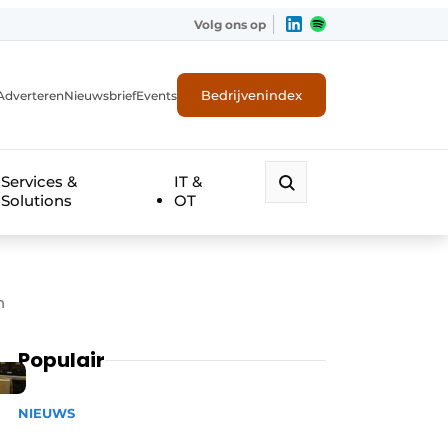
Volg ons op
Bedrijvenindex
Adverteren
Nieuwsbrief
Events
Services &
IT &
Solutions
OT
en
Populair
NIEUWS