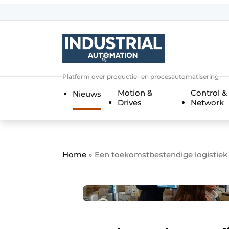
Aanmelden
Algemene voorwaarden
Bedrijven
Aanmelden
Bedankt voor de a
Platform over productie- en procesautomatisering
Bedrijven
Motion &
Control &
Nieuws
Contact
Drives
Network
Direct contact
Eigen content aanleveren
Evenement aanmelden
Home
»
Een toekomstbestendige logistiek 
Home
Meest gelezen
Nieuwsbrief
Podcasts