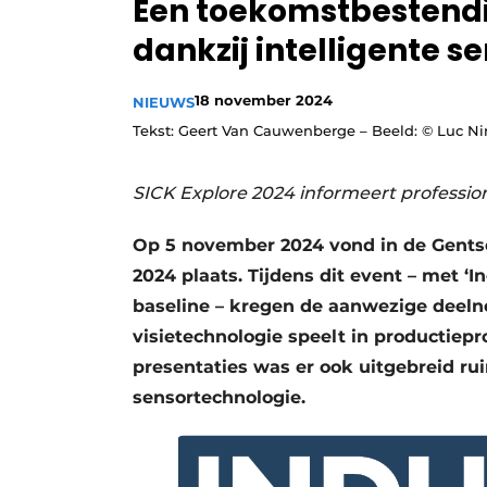
Een toekomstbestendig
Privacy / Cookie statement
dankzij intelligente 
Vacature aanmelden
Vacatures
18 november 2024
NIEUWS
Tekst: Geert Van Cauwenberge – Beeld: © Luc 
Video’s
SICK Explore 2024 informeert profession
Op 5 november 2024 vond in de Gentse
2024 plaats. Tijdens dit event – met ‘I
baseline – kregen de aanwezige deelne
visietechnologie speelt in productie
presentaties was er ook uitgebreid ru
sensortechnologie.