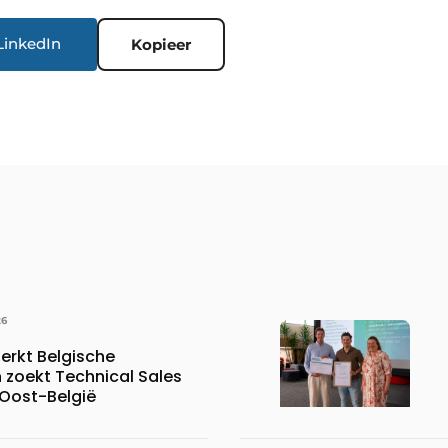
LinkedIn
Kopieer
26
erkt Belgische
 zoekt Technical Sales
 Oost-België