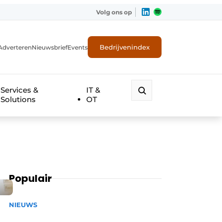
Volg ons op
Bedrijvenindex
Adverteren
Nieuwsbrief
Events
Services &
IT &
Solutions
OT
Populair
NIEUWS