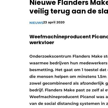
Nieuwe Flanders Make
Privacy / Cookie statement
veilig terug aan de sl
Vacature aanmelden
Vacatures
23 april 2020
NIEUWS
Video’s
Weefmachineproducent Picanol t
werkvloer
Onderzoekscentrum Flanders Make ste
waarmee bedrijven hun medewerkers
besmetting. Het gaat om 1 toestel da
die mensen helpen om minstens 1.5m 
zowel gecombineerd als afzonderlijk 
bedrijf. Flanders Make past ze zelf al
Weefmachineproducent Picanol was al 
van de social distancing systemen in z