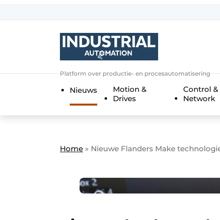
Aanmelden
Algemene voorwaarden
Bedrijven
Aanmelden
Bedankt voor de a
Platform over productie- en procesautomatisering
Bedrijven
Motion &
Control &
Nieuws
Contact
Drives
Network
Direct contact
Eigen content aanleveren
Evenement aanmelden
Home
»
Nieuwe Flanders Make technologie h
Home
Meest gelezen
Nieuwsbrief
Podcasts