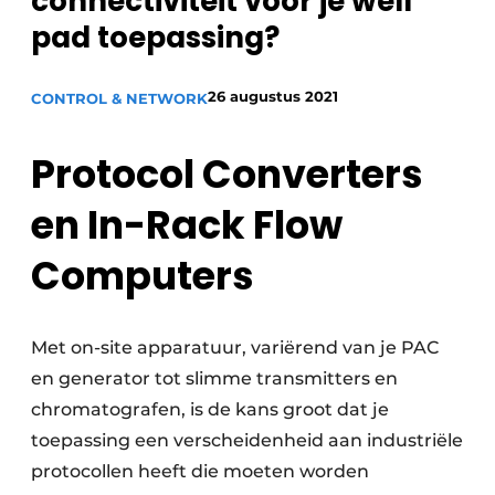
connectiviteit voor je well
Privacy / Cookie statement
pad toepassing?
Vacature aanmelden
26 augustus 2021
CONTROL & NETWORK
Vacatures
Video’s
Protocol Converters
en In-Rack Flow
Computers
Met on-site apparatuur, variërend van je PAC
en generator tot slimme transmitters en
chromatografen, is de kans groot dat je
toepassing een verscheidenheid aan industriële
protocollen heeft die moeten worden