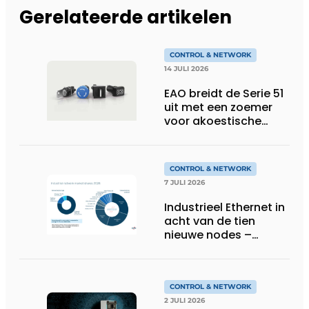
Gerelateerde artikelen
CONTROL & NETWORK
14 JULI 2026
EAO breidt de Serie 51
uit met een zoemer
voor akoestische
feedback
CONTROL & NETWORK
7 JULI 2026
Industrieel Ethernet in
acht van de tien
nieuwe nodes –
Terugloop van
veldbussen gaat
sneller volgens de
jaarlijkse analyse van
CONTROL & NETWORK
HMS Networks
2 JULI 2026