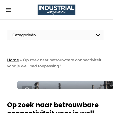
Aanmelden
Algemene voorwaarden
Bedrijven
Aanmelden
Bedankt voor de aanmelding
Categorieën
Bedrijven
Contact
Direct contact
Home
»
Op zoek naar betrouwbare connectiviteit
voor je well pad toepassing?
Eigen content aanleveren
Evenement aanmelden
Home
Meest gelezen
Nieuwsbrief
Op zoek naar betrouwbare
Podcasts