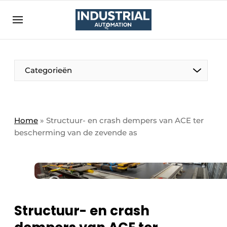
Aanmelden
Algemene voorwaarden
Bedrijven
Aanmelden
Bedankt voor de aanmelding
Categorieën
Bedrijven
Contact
Direct contact
Home
»
Structuur- en crash dempers van ACE ter
bescherming van de zevende as
Eigen content aanleveren
Evenement aanmelden
Home
Meest gelezen
Nieuwsbrief
Structuur- en crash
Podcasts