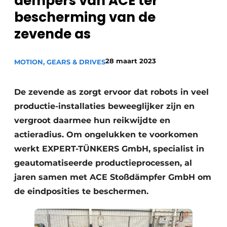
dempers van ACE ter
Privacy / Cookie statement
bescherming van de
Vacature aanmelden
zevende as
Vacatures
28 maart 2023
MOTION, GEARS & DRIVES
Video’s
De zevende as zorgt ervoor dat robots in veel
productie-installaties beweeglijker zijn en
vergroot daarmee hun reikwijdte en
actieradius. Om ongelukken te voorkomen
werkt EXPERT-TÜNKERS GmbH, specialist in
geautomatiseerde productieprocessen, al
jaren samen met ACE Stoßdämpfer GmbH om
de eindposities te beschermen.