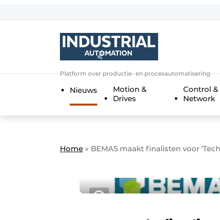
Aanmelden
Algemene voorwaarden
Bedrijven
Aanmelden
Bedankt voor de a
Platform over productie- en procesautomatisering
Bedrijven
Motion &
Control &
Nieuws
Contact
Drives
Network
Direct contact
Eigen content aanleveren
Evenement aanmelden
Home
»
BEMAS maakt finalisten voor ‘Tec
Home
Meest gelezen
Nieuwsbrief
Podcasts