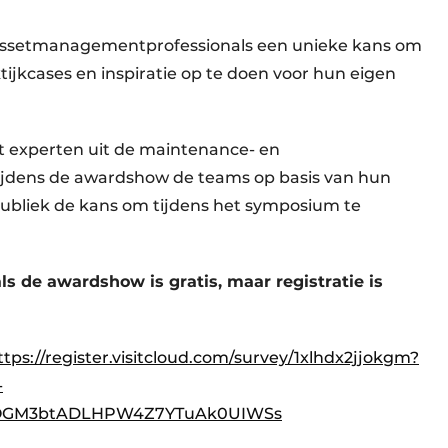
assetmanagementprofessionals een unieke kans om
ijkcases en inspiratie op te doen voor hun eigen
it experten uit de maintenance- en
jdens de awardshow de teams op basis van hun
 publiek de kans om tijdens het symposium te
 de awardshow is gratis, maar registratie is
ttps://register.visitcloud.com/survey/1xlhdx2jjokgm?
-
POGM3btADLHPW4Z7YTuAk0UIWSs