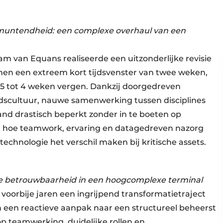
tmuntendheid: een complexe overhaul van een
m van Equans realiseerde een uitzonderlijke revisie
nen een extreem kort tijdsvenster van twee weken,
,5 tot 4 weken vergen. Dankzij doorgedreven
idscultuur, nauwe samenwerking tussen disciplines
stand drastisch beperkt zonder in te boeten op
reert hoe teamwork, ervaring en datagedreven nazorg
-technologie het verschil maken bij kritische assets.
le betrouwbaarheid in een hoogcomplexe terminal
oorbije jaren een ingrijpend transformatietraject
 een reactieve aanpak naar een structureel beheerst
p teamwerking, duidelijke rollen en