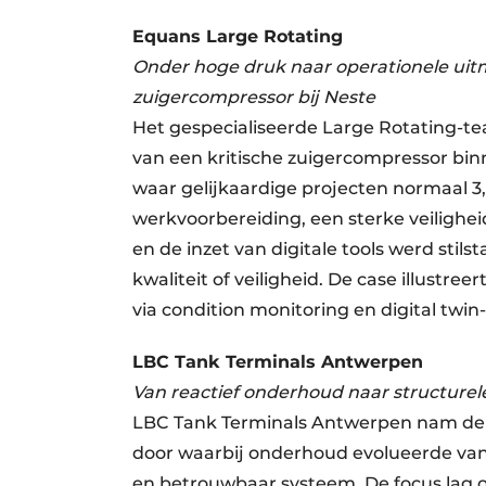
Equans Large Rotating
Onder hoge druk naar operationele ui
zuigercompressor bij Neste
Het gespecialiseerde Large Rotating-tea
van een kritische zuigercompressor bin
waar gelijkaardige projecten normaal 3
werkvoorbereiding, een sterke veilighe
en de inzet van digitale tools werd stil
kwaliteit of veiligheid. De case illust
via condition monitoring en digital twin
LBC Tank Terminals Antwerpen
Van reactief onderhoud naar structure
LBC Tank Terminals Antwerpen nam de v
door waarbij onderhoud evolueerde van
en betrouwbaar systeem. De focus lag o