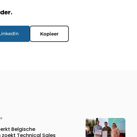
rder.
LinkedIn
Kopieer
26
erkt Belgische
 zoekt Technical Sales