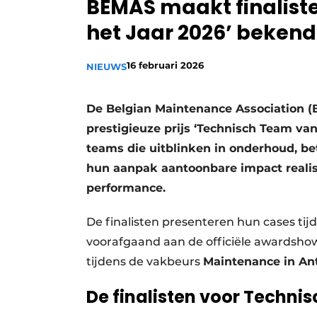
BEMAS maakt finalist
Privacy / Cookie statement
het Jaar 2026’ bekend
Vacature aanmelden
Vacatures
16 februari 2026
NIEUWS
Video’s
De Belgian Maintenance Association (B
prestigieuze prijs ‘Technisch Team va
teams die uitblinken in onderhoud, 
hun aanpak aantoonbare impact realis
performance.
De finalisten presenteren hun cases tij
voorafgaand aan de officiële awardsho
tijdens de vakbeurs
Maintenance in An
De finalisten voor Technis