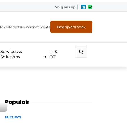
Volg ons op
Bedrijvenindex
Adverteren
Nieuwsbrief
Events
Services &
IT &
Solutions
OT
Populair
NIEUWS