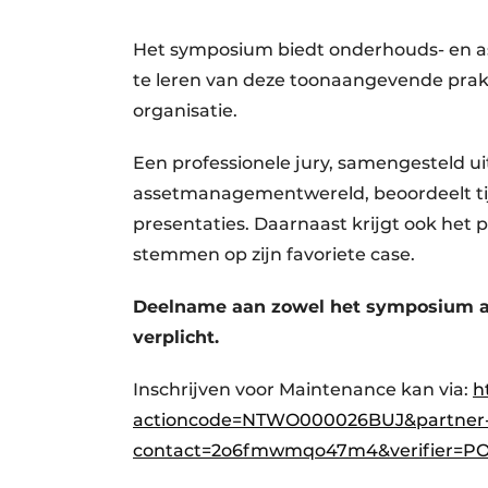
Het symposium biedt onderhouds- en 
te leren van deze toonaangevende prakt
organisatie.
Een professionele jury, samengesteld u
assetmanagementwereld, beoordeelt ti
presentaties. Daarnaast krijgt ook het
stemmen op zijn favoriete case.
Deelname aan zowel het symposium als
verplicht.
Inschrijven voor Maintenance kan via:
h
actioncode=NTWO000026BUJ&partner
contact=2o6fmwmqo47m4&verifier=