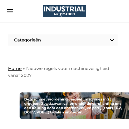
Aanmelden
Algemene voorwaarden
Bedrijven
Aanmelden
Bedankt voor de aanmelding
Categorieën
Bedrijven
Contact
Direct contact
Home
»
Nieuwe regels voor machineveiligheid
vanaf 2027
Eigen content aanleveren
Evenement aanmelden
Home
De Machineverordening verdeelt machines in 25
groepen. Zes daarvan vallen onder de verplichting om
Meest gelezen
een keuring door een onafhankelijke partij (zoals TÜV,
DGUV, VDE …) te laten uitvoeren.
Nieuwsbrief
Podcasts