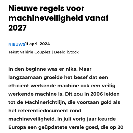
Nieuwe regels voor
Privacy / Cookie statement
machineveiligheid vanaf
Vacature aanmelden
2027
Vacatures
Video’s
11 april 2024
NIEUWS
Tekst Valérie Couplez | Beeld iStock
In den beginne was er niks. Maar
langzaamaan groeide het besef dat een
efficiënt werkende machine ook een veilig
werkende machine is. Dit zou in 2006 leiden
tot de Machinerichtlijn, die voortaan gold als
het referentiedocument rond
machineveiligheid. In juli vorig jaar keurde
Europa een geüpdatete versie goed, die op 20