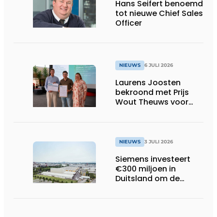
Hans Seifert benoemd
tot nieuwe Chief Sales
Officer
NIEUWS
6 JULI 2026
Laurens Joosten
bekroond met Prijs
Wout Theuws voor
bachelorproef rond
online
trillingsmetingen
NIEUWS
3 JULI 2026
Siemens investeert
€300 miljoen in
Duitsland om de
elektrische
ruggengraat van de
industrieën van