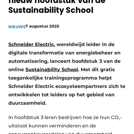
nieuw hoofdstuk van de
Privacy / Cookie statement
Sustainability School ​
Vacature aanmelden
7 augustus 2025
NIEUWS
Vacatures
Video’s
Schneider Electric
, wereldwijd leider in de
digitale transformatie van energiebeheer en
automatisering, lanceert hoofdstuk 3 van de
online
Sustainability School
. Met dit gratis
toegankelijke trainingsprogramma helpt
Schneider Electric ecosysteempartners zich te
ontwikkelen tot leiders op het gebied van
duurzaamheid. ​
In hoofdstuk 3 leren bedrijven hoe ze hun CO₂-
uitstoot kunnen verminderen en de