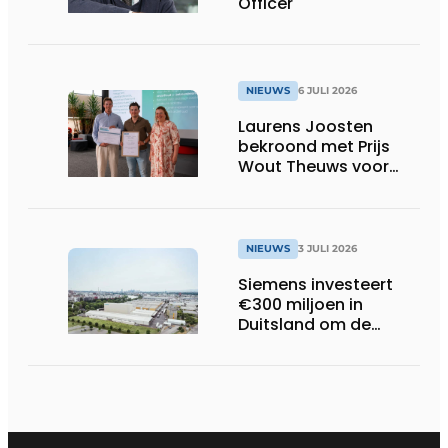
Officer
NIEUWS
6 JULI 2026
Laurens Joosten
bekroond met Prijs
Wout Theuws voor
bachelorproef rond
online
trillingsmetingen
NIEUWS
3 JULI 2026
Siemens investeert
€300 miljoen in
Duitsland om de
elektrische
ruggengraat van de
industrieën van
morgen te bouwen