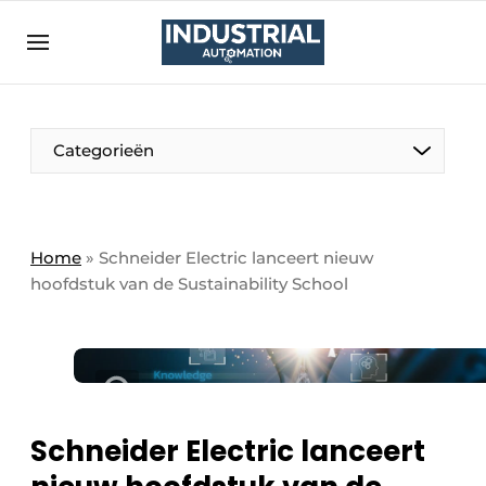
Aanmelden
Algemene voorwaarden
Bedrijven
Aanmelden
Bedankt voor de aanmelding
Categorieën
Bedrijven
Contact
Direct contact
Home
»
Schneider Electric lanceert nieuw
hoofdstuk van de Sustainability School ​
Eigen content aanleveren
Evenement aanmelden
Home
Meest gelezen
Nieuwsbrief
Schneider Electric lanceert
Podcasts