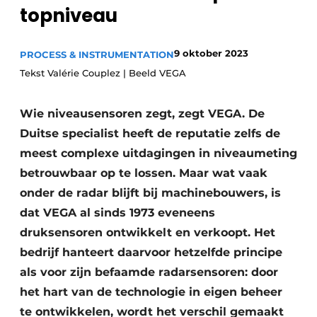
topniveau
Privacy / Cookie statement
Vacature aanmelden
9 oktober 2023
PROCESS & INSTRUMENTATION
Vacatures
Tekst Valérie Couplez | Beeld VEGA
Video’s
Wie niveausensoren zegt, zegt VEGA. De
Duitse specialist heeft de reputatie zelfs de
meest complexe uitdagingen in niveaumeting
betrouwbaar op te lossen. Maar wat vaak
onder de radar blijft bij machinebouwers, is
dat VEGA al sinds 1973 eveneens
druksensoren ontwikkelt en verkoopt. Het
bedrijf hanteert daarvoor hetzelfde principe
als voor zijn befaamde radarsensoren: door
het hart van de technologie in eigen beheer
te ontwikkelen, wordt het verschil gemaakt