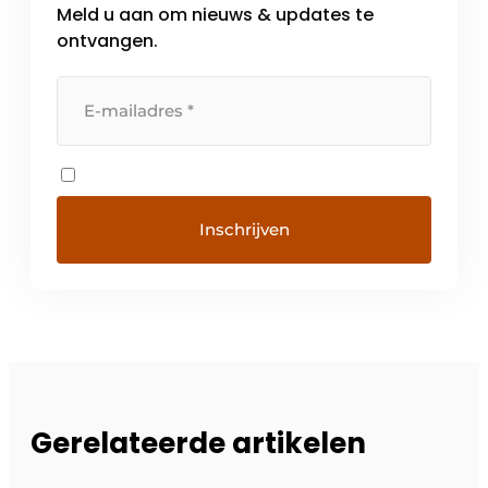
Meld u aan om nieuws & updates te
intuïtiever worden. Voor VEGA is deze […]
ontvangen.
Gerelateerde artikelen