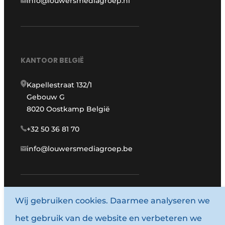
info@louwersmediagroep.nl
KANTOOR BELGIË
Kapellestraat 132/1
Gebouw G
8020 Oostkamp België
+32 50 36 81 70
info@louwersmediagroep.be
Wij gebruiken cookies. Daarmee analyseren we
www.louwersmediagroep.com
het gebruik van de website en verbeteren we
© 1987 - 2026 Louwersmediagroep.