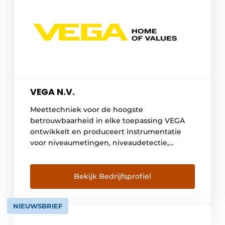
VEGA N.V.
Meettechniek voor de hoogste
betrouwbaarheid in elke toepassing VEGA
ontwikkelt en produceert instrumentatie
voor niveaumetingen, niveaudetectie,
druk en software voor het aansluiten op
besturingssystemen. Productie processen
worden tegenwoordig steeds complexer,
Bekijk Bedrijfsprofiel
daarom is het belangrijk dat de
meettechnieken die worden gebruikt
NIEUWSBRIEF
worden ter controle en om de processen te
monitoren, steeds eenvoudiger en