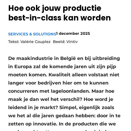
Hoe ook jouw productie
Privacy / Cookie statement
best-in-class kan worden
Vacature aanmelden
Vacatures
1 december 2025
SERVICES & SOLUTIONS
Video’s
Tekst: Valérie Couplez Beeld: Vintiv
De maakindustrie in België en bij uitbreiding
in Europa zal de komende jaren uit zijn pijp
moeten komen. Kwaliteit alleen volstaat niet
langer voor bedrijven hier om te kunnen
concurreren met lageloonlanden. Maar hoe
maak je dan wel het verschil? Hoe word je
leidend in je markt? Simpel, eigenlijk zoals
we het al die jaren gedaan hebben: door in te
zetten op innovatie. In de producten die we