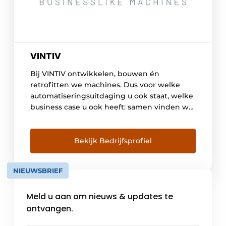
VINTIV
Bij VINTIV ontwikkelen, bouwen én
retrofitten we machines. Dus voor welke
automatiseringsuitdaging u ook staat, welke
business case u ook heeft: samen vinden we
het antwoord. WAT WE DOEN: We
begeleiden uw business case en werken
deze uit tot een technische oplossing. We
Bekijk Bedrijfsprofiel
ontwikkelen en bouwen
hoogtechnologische machines op maat van
NIEUWSBRIEF
uw bedrijf. We retrofitten […]
Meld u aan om nieuws & updates te
ontvangen.