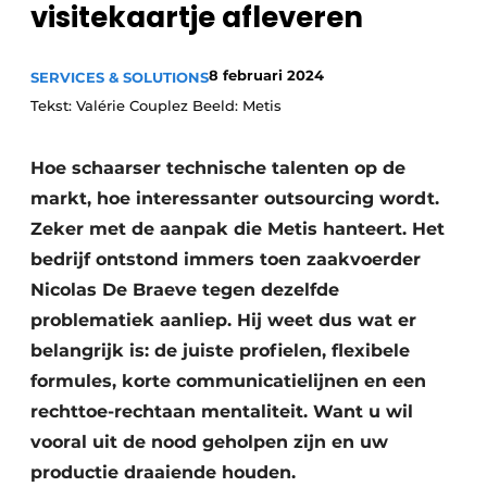
visitekaartje afleveren
Privacy / Cookie statement
Vacature aanmelden
8 februari 2024
SERVICES & SOLUTIONS
Vacatures
Tekst: Valérie Couplez Beeld: Metis
Video’s
Hoe schaarser technische talenten op de
markt, hoe interessanter outsourcing wordt.
Zeker met de aanpak die Metis hanteert. Het
bedrijf ontstond immers toen zaakvoerder
Nicolas De Braeve tegen dezelfde
problematiek aanliep. Hij weet dus wat er
belangrijk is: de juiste profielen, flexibele
formules, korte communicatielijnen en een
rechttoe-rechtaan mentaliteit. Want u wil
vooral uit de nood geholpen zijn en uw
productie draaiende houden.