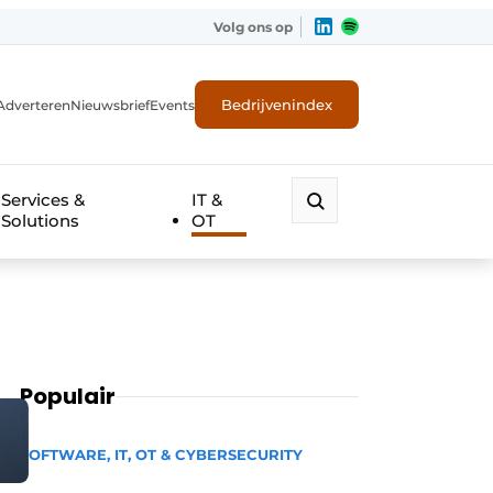
Volg ons op
Bedrijvenindex
Adverteren
Nieuwsbrief
Events
Services &
IT &
Solutions
OT
Populair
SOFTWARE, IT, OT & CYBERSECURITY