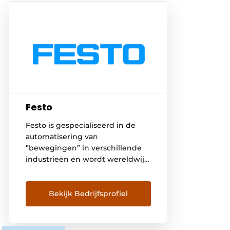
Festo
Festo is gespecialiseerd in de
automatisering van
”bewegingen” in verschillende
industrieën en wordt wereldwijd
vertegenwoordigd in 176 landen.
Twaalf productiefaciliteiten
wereldwijd zorgen voor een
Bekijk Bedrijfsprofiel
snelle en betrouwbare levering
van elektrische en pneumatische
componenten. De ambitie van