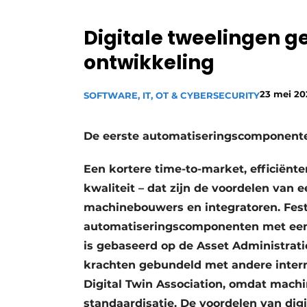
Privacy / Cookie statement
Digitale tweelingen 
Vacature aanmelden
ontwikkeling
Vacatures
Video’s
23 mei 20
SOFTWARE, IT, OT & CYBERSECURITY
De eerste automatiseringscomponenten
Een kortere time-to-market, efficiënte
kwaliteit – dat zijn de voordelen van e
machinebouwers en integratoren. Fest
automatiseringscomponenten met een di
is gebaseerd op de Asset Administratio
krachten gebundeld met andere intern
Digital Twin Association, omdat mach
standaardisatie. De voordelen van di