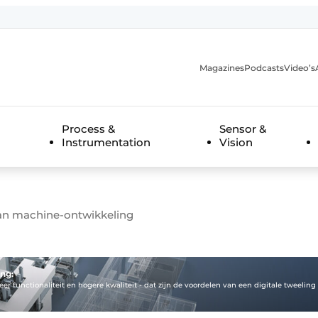
Magazines
Podcasts
Video’s
anmelding
Process &
Sensor &
Instrumentation
Vision
aan machine-ontwikkeling
ng:
er functionaliteit en hogere kwaliteit - dat zijn de voordelen van een digitale tweeling