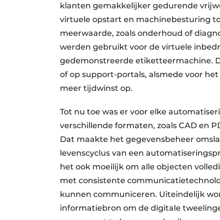
klanten gemakkelijker gedurende vrijwe
virtuele opstart en machinebesturing t
meerwaarde, zoals onderhoud of diagn
werden gebruikt voor de virtuele inbedr
gedemonstreerde etiketteermachine. De
of op support-portals, alsmede voor h
meer tijdwinst op.
Tot nu toe was er voor elke automatise
verschillende formaten, zoals CAD en PD
Dat maakte het gegevensbeheer omslach
levenscyclus van een automatiseringspr
het ook moeilijk om alle objecten voll
met consistente communicatietechnolog
kunnen communiceren. Uiteindelijk word
informatiebron om de digitale tweelin