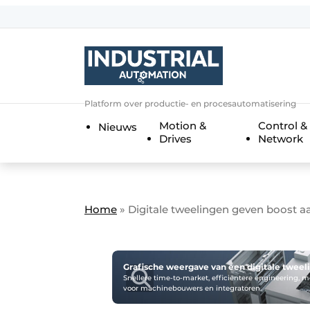
Aanmelden
Algemene voorwaarden
Bedrijven
Aanmelden
Bedankt voor de a
Platform over productie- en procesautomatisering
Bedrijven
Motion &
Control &
Nieuws
Contact
Drives
Network
Direct contact
Eigen content aanleveren
Evenement aanmelden
Home
»
Digitale tweelingen geven boost 
Home
Meest gelezen
Grafische weergave van een digitale tweeli
Nieuwsbrief
Snellere time-to-market, efficiëntere engineering, me
voor machinebouwers en integratoren.
Podcasts