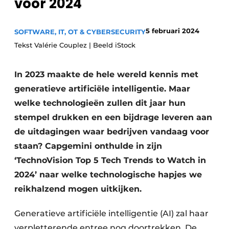
voor 2024
Privacy / Cookie statement
Vacature aanmelden
5 februari 2024
SOFTWARE, IT, OT & CYBERSECURITY
Tekst Valérie Couplez | Beeld iStock
Vacatures
Video’s
In 2023 maakte de hele wereld kennis met
generatieve artificiële intelligentie. Maar
welke technologieën zullen dit jaar hun
stempel drukken en een bijdrage leveren aan
de uitdagingen waar bedrijven vandaag voor
staan? Capgemini onthulde in zijn
‘TechnoVision Top 5 Tech Trends to Watch in
2024’ naar welke technologische hapjes we
reikhalzend mogen uitkijken.
Generatieve artificiële intelligentie (AI) zal haar
verpletterende entree nog doortrekken. De