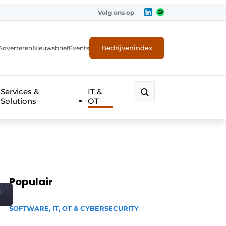
Volg ons op
Bedrijvenindex
Adverteren
Nieuwsbrief
Events
Services &
IT &
Solutions
OT
Populair
SOFTWARE, IT, OT & CYBERSECURITY