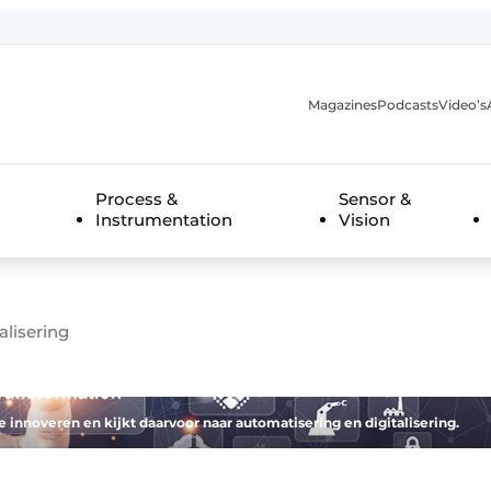
Magazines
Podcasts
Video’s
anmelding
Process &
Sensor &
Instrumentation
Vision
alisering
nnoveren en kijkt daarvoor naar automatisering en digitalisering.