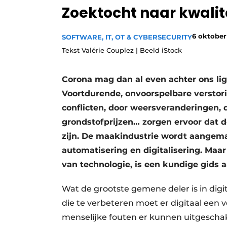
Zoektocht naar kwalitei
Privacy / Cookie statement
Vacature aanmelden
6 oktober
SOFTWARE, IT, OT & CYBERSECURITY
Vacatures
Tekst Valérie Couplez | Beeld iStock
Video’s
Corona mag dan al even achter ons lig
Voortdurende, onvoorspelbare verstori
conflicten, door weersveranderingen, d
grondstofprijzen… zorgen ervoor dat d
zijn. De maakindustrie wordt aangema
automatisering en digitalisering. Maa
van technologie, is een kundige gids 
Wat de grootste gemene deler is in digi
die te verbeteren moet er digitaal een
menselijke fouten er kunnen uitgeschak