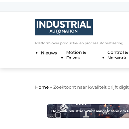
Aanmelden
Algemene voorwaarden
Bedrijven
Aanmelden
Bedankt voor de a
Platform over productie- en procesautomatisering
Bedrijven
Motion &
Control &
Nieuws
Contact
Drives
Network
Direct contact
Eigen content aanleveren
Evenement aanmelden
Home
»
Zoektocht naar kwaliteit drijft digit
Home
Meest gelezen
De maakindustrie wordt aangemaand om te i
Nieuwsbrief
Podcasts