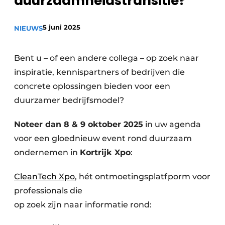
duurzaamheidstransitie?
Privacy / Cookie statement
5 juni 2025
Vacature aanmelden
NIEUWS
Vacatures
Bent u – of een andere collega – op zoek naar
Video’s
inspiratie, kennispartners of bedrijven die
concrete oplossingen bieden voor een
duurzamer bedrijfsmodel?
Noteer dan 8 & 9 oktober 2025
in uw agenda
voor een gloednieuw event rond duurzaam
ondernemen in
Kortrijk Xpo
:
CleanTech Xpo
, hét ontmoetingsplatfporm voor
professionals die
op zoek zijn naar informatie rond: