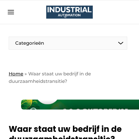
Aanmelden
Algemene voorwaarden
Bedrijven
Aanmelden
Bedankt voor de aanmelding
Categorieën
Bedrijven
Contact
Direct contact
Home
»
Waar staat uw bedrijf in de
duurzaamheidstransitie?
Eigen content aanleveren
Evenement aanmelden
Home
Meest gelezen
Nieuwsbrief
Waar staat uw bedrijf in de
Podcasts