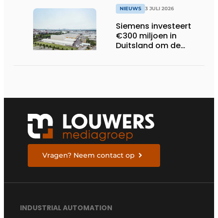
NIEUWS
3 JULI 2026
Siemens investeert
€300 miljoen in
Duitsland om de
elektrische
ruggengraat van de
industrieën van
morgen te bouwen
Vragen? Neem contact op
INDUSTRIAL AUTOMATION