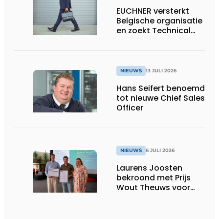
EUCHNER versterkt
Belgische organisatie
en zoekt Technical
Sales Engineer voor
Oost-België
NIEUWS
13 JULI 2026
Hans Seifert benoemd
tot nieuwe Chief Sales
Officer
NIEUWS
6 JULI 2026
Laurens Joosten
bekroond met Prijs
Wout Theuws voor
bachelorproef rond
online
trillingsmetingen